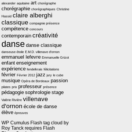
art
alexander
aquitaine
chorégraphe
chorégraphie
chorégraphiques
Christine
claire alberghi
Hassid
classique
compagnie présence
compétence
concours
créativité
contemporain
danse
danse classique
danseuse étoile
E.M.D. villenave d'ornon
emmanuel lefevre
Emmanuelle Grizot
enfant
enseignement
expérience
fendelkrais
félicitations
février
jazz
Février 2012
jury
le cube
musique
passion
Opéra de Bordeaux
professeur
pilates
prix
présence
pédagogie
sophrologie
stage
villenave
Valérie Rivière
d'ornon
école de danse
élève
épreuves
WP Cumulus Flash tag cloud by
Roy Tanck
requires
Flash