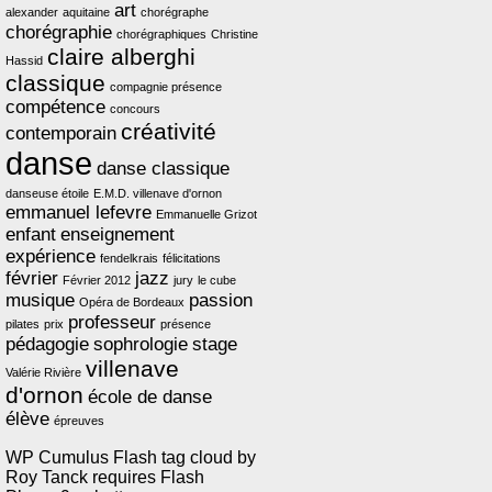
art
alexander
aquitaine
chorégraphe
chorégraphie
chorégraphiques
Christine
claire alberghi
Hassid
classique
compagnie présence
compétence
concours
créativité
contemporain
danse
danse classique
danseuse étoile
E.M.D. villenave d'ornon
emmanuel lefevre
Emmanuelle Grizot
enfant
enseignement
expérience
fendelkrais
félicitations
février
jazz
Février 2012
jury
le cube
musique
passion
Opéra de Bordeaux
professeur
pilates
prix
présence
pédagogie
sophrologie
stage
villenave
Valérie Rivière
d'ornon
école de danse
élève
épreuves
WP Cumulus Flash tag cloud by
Roy Tanck
requires
Flash