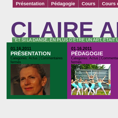
Présentation
Pédagogie
Cours
Cours d
CLAIRE 
"ET SI LA DANSE, EN PLUS D'ÊTRE UN ART, ÉTAIT
01.16.2011
01.16.2011
PRÉSENTATION
PÉDAGOGIE
Categories:
Actus
|
Commentaires
Categories:
Actus
|
Commentai
fermés
fermés
Chorégraphe Compagnie
La danse classique, si el
Claire Robert (nombreux
est bien sentie et bien