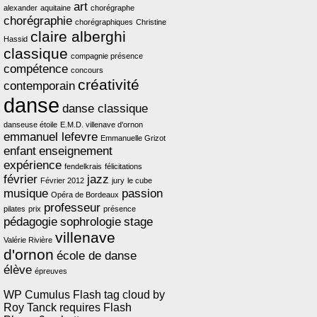
art
alexander
aquitaine
chorégraphe
chorégraphie
chorégraphiques
Christine
claire alberghi
Hassid
classique
compagnie présence
compétence
concours
créativité
contemporain
danse
danse classique
danseuse étoile
E.M.D. villenave d'ornon
emmanuel lefevre
Emmanuelle Grizot
enfant
enseignement
expérience
fendelkrais
félicitations
février
jazz
Février 2012
jury
le cube
musique
passion
Opéra de Bordeaux
professeur
pilates
prix
présence
pédagogie
sophrologie
stage
villenave
Valérie Rivière
d'ornon
école de danse
élève
épreuves
WP Cumulus Flash tag cloud by
Roy Tanck
requires
Flash