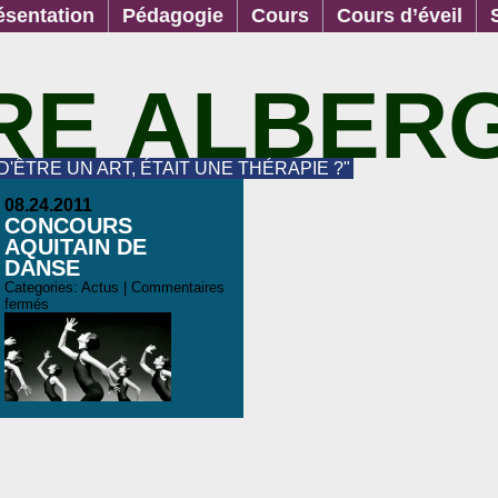
ésentation
Pédagogie
Cours
Cours d’éveil
RE ALBER
 D'ÊTRE UN ART, ÉTAIT UNE THÉRAPIE ?"
08.24.2011
CONCOURS
AQUITAIN DE
DANSE
Categories:
Actus
|
Commentaires
fermés