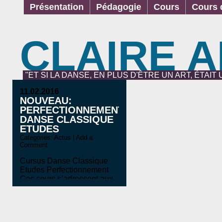
Présentation
Pédagogie
Cours
Cours d
CLAIRE 
"ET SI LA DANSE, EN PLUS D'ÊTRE UN ART, ÉTAIT
11.02.2016
NOUVEAU:
PERFECTIONNEMENT
DANSE CLASSIQUE
ETUDES
Categories:
Actus
|
Add a
Comment
Cursus Danse Classique
Etudes Perfectionnement
Ces cours s’adressent aux
élèves de 10 à 16 ans qui
envisagent une carrière afin
d’obtenir une solide
formation classique et