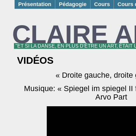
Présentation
Pédagogie
Cours
Cours d
CLAIRE 
"ET SI LA DANSE, EN PLUS D'ÊTRE UN ART, ÉTAIT
VIDÉOS
« Droite gauche, droite
Musique: « Spiegel im spiegel II f
Arvo Part