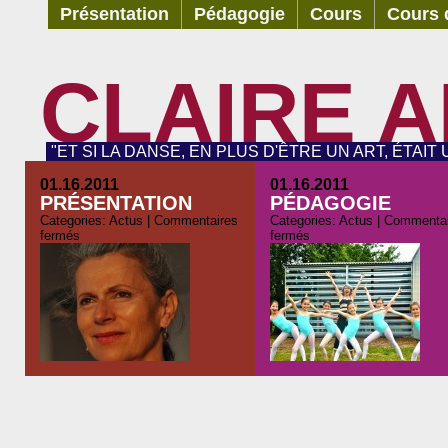
Présentation
Pédagogie
Cours
Cours d
CLAIRE 
"ET SI LA DANSE, EN PLUS D'ÊTRE UN ART, ÉTAIT
01.16.2011
01.16.2011
PRÉSENTATION
PÉDAGOGIE
Categories:
Actus
|
Commentaires
Categories:
Actus
|
Commentai
fermés
fermés
Chorégraphe Compagnie
La danse classique, si el
Claire Robert (nombreux
est bien sentie et bien