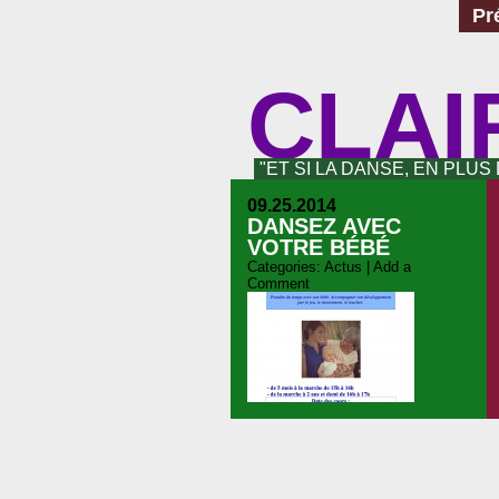
Pr
CLAI
"ET SI LA DANSE, EN PLUS
09.25.2014
DANSEZ AVEC
VOTRE BÉBÉ
Categories:
Actus
|
Add a
Comment
Ces cours sont proposés