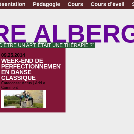
ésentation
Pédagogie
Cours
Cours d’éveil
RE ALBER
 D'ÊTRE UN ART, ÉTAIT UNE THÉRAPIE ?"
09.25.2014
WEEK-END DE
PERFECTIONNEMENT
EN DANSE
CLASSIQUE
Categories:
Actus
|
Add a
Comment