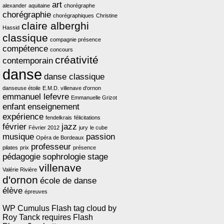
art
alexander
aquitaine
chorégraphe
chorégraphie
chorégraphiques
Christine
claire alberghi
Hassid
classique
compagnie présence
compétence
concours
créativité
contemporain
danse
danse classique
danseuse étoile
E.M.D. villenave d'ornon
emmanuel lefevre
Emmanuelle Grizot
enfant
enseignement
expérience
fendelkrais
félicitations
février
jazz
Février 2012
jury
le cube
musique
passion
Opéra de Bordeaux
professeur
pilates
prix
présence
pédagogie
sophrologie
stage
villenave
Valérie Rivière
d'ornon
école de danse
élève
épreuves
WP Cumulus Flash tag cloud by
Roy Tanck
requires
Flash