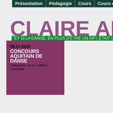
Présentation
Pédagogie
Cours
Cours d
CLAIRE 
"ET SI LA DANSE, EN PLUS D'ÊTRE UN ART, ÉTAIT
08.17.2015
CONCOURS
AQUITAIN DE
DANSE
Categories:
Actus
|
Add a
Comment